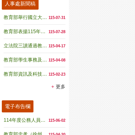
人事處新聞稿
教育部舉行國立大專校院卸、新任校長聯合交接暨致送續...
115-07-31
教育部表揚115年模範公務人員 肯定專業奉獻 以教...
115-07-28
立法院三讀通過教師法第25條、第53條修正條文 強...
115-04-17
教育部學生事務及特殊教育司司長由教育部國民及學前教...
115-04-08
教育部資訊及科技教育司司長由國立臺灣師範大學教授葉...
115-02-23
更多
電子布告欄
114年度公務人員退休撫卹基金決算業已公告於公務人...
115-06-02
教育部忠孝（徐州）大樓職場互助教保服務中心（委託社...
115-04-20