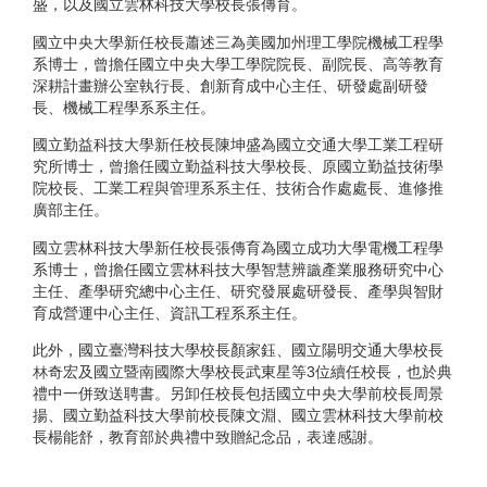
盛，以及國立雲林科技大學校長張傳育。
國立中央大學新任校長蕭述三為美國加州理工學院機械工程學
系博士，曾擔任國立中央大學工學院院長、副院長、高等教育
深耕計畫辦公室執行長、創新育成中心主任、研發處副研發
長、機械工程學系系主任。
國立勤益科技大學新任校長陳坤盛為國立交通大學工業工程研
究所博士，曾擔任國立勤益科技大學校長、原國立勤益技術學
院校長、工業工程與管理系系主任、技術合作處處長、進修推
廣部主任。
國立雲林科技大學新任校長張傳育為國立成功大學電機工程學
系博士，曾擔任國立雲林科技大學智慧辨識產業服務研究中心
主任、產學研究總中心主任、研究發展處研發長、產學與智財
育成營運中心主任、資訊工程系系主任。
此外，國立臺灣科技大學校長顏家鈺、國立陽明交通大學校長
林奇宏及國立暨南國際大學校長武東星等3位續任校長，也於典
禮中一併致送聘書。另卸任校長包括國立中央大學前校長周景
揚、國立勤益科技大學前校長陳文淵、國立雲林科技大學前校
長楊能舒，教育部於典禮中致贈紀念品，表達感謝。