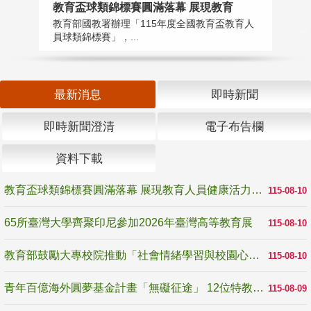
教育盃球類錦標賽圓滿落幕 展現教育
6
教育部國教署辦理「115年度全國教育盃教育人
「
員球類錦標賽」，...
首
最新消息
即時新聞
即時新聞澄清
電子布告欄
資料下載
教育盃球類錦標賽圓滿落幕 展現教育人員健康活力與團隊精神
115-08-10
65所臺灣大學齊聚印尼參加2026年臺灣高等教育展
115-08-10
教育部鼓勵大專校院推動「社會情緒學習與校園心理健康促進計畫」 培育校園「心」韌性
115-08-10
青年百億海外圓夢基金計畫「無礙征途」 12位特教與弱勢青年勇闖西班牙 跨越感官限制見證生命蛻變
115-08-09