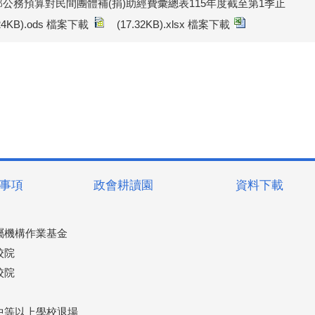
公務預算對民間團體補(捐)助經費彙總表115年度截至第1季止
.24KB).ods 檔案下載
(17.32KB).xlsx 檔案下載
事項
政會耕讀園
資料下載
屬機構作業基金
校院
校院
中等以上學校退場