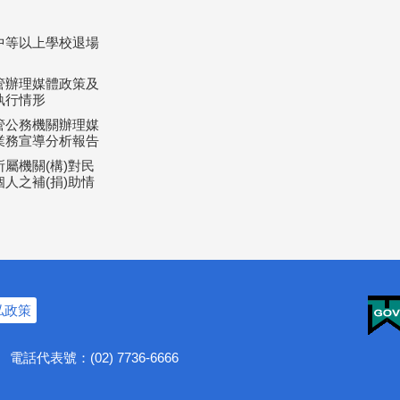
中等以上學校退場
管辦理媒體政策及
執行情形
管公務機關辦理媒
業務宣導分析報告
屬機關(構)對民
人之補(捐)助情
私政策
號
電話代表號：(02) 7736-6666