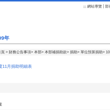
網站導覽
部
:::
09年
首頁
財務公告事項
本部
本部補捐助款
捐助
單位預算捐助
1
年度11月捐助明細表
案