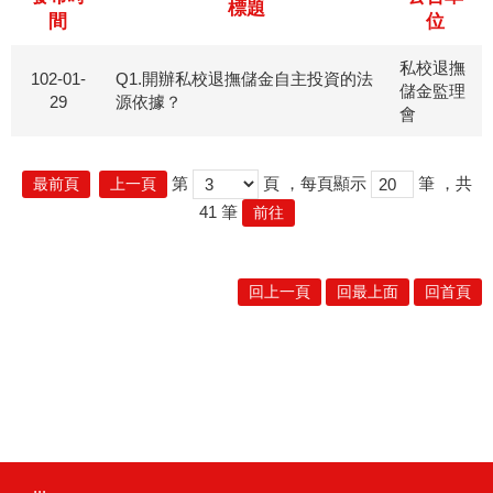
標題
間
位
私校退撫
102-01-
Q1.開辦私校退撫儲金自主投資的法
儲金監理
29
源依據？
會
第
頁
，每頁顯示
筆
，共
最前頁
上一頁
41
筆
前往
回上一頁
回最上面
回首頁