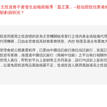
.自主投資會不會發生如報紙報導「盈正案」--疑似因投信業
額虧損狀況？
投資所購買之投資標的皆為主管機關核准發行之境內基金或核備代
代理機構，已由金管會就其財務業務情形、內控 制度及過去有重無
管理會經公開遴選程序，已委由中國信託銀行擔任信託銀行，並簽
投資等業務，係透過中國信託銀行（簡稱中信銀）之平台執行相關
管理人責任，即對於平台上架銷售之共同基金，該行均須於上架前
，以避免因投資商品風險揭露不足，造成投資人購買風險過高之投