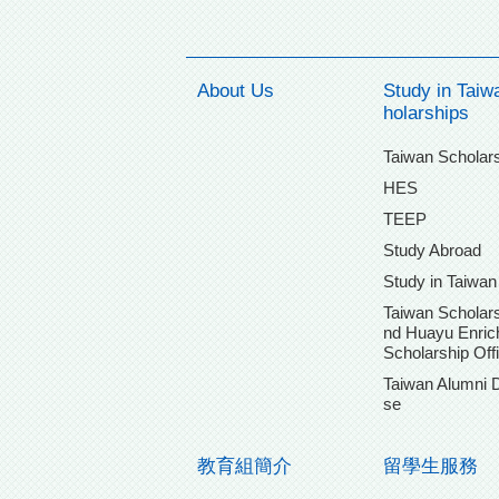
About Us
Study in Taiw
holarships
Taiwan Scholar
HES
TEEP
Study Abroad
Study in Taiwan
Taiwan Scholars
nd Huayu Enri
Scholarship Off
Taiwan Alumni 
se
教育組簡介
留學生服務