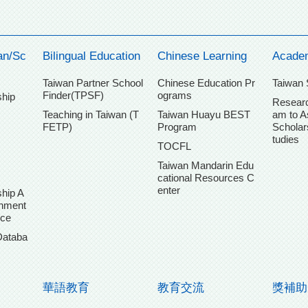
an/Sc
Bilingual Education
Chinese Learning
Acade
Taiwan Partner School
Chinese Education Pr
Taiwan 
Finder(TPSF)
ograms
ship
Researc
Teaching in Taiwan (T
Taiwan Huayu BEST
am to A
FETP)
Program
Scholar
tudies
TOCFL
Taiwan Mandarin Edu
cational Resources C
enter
hip A
chment
ice
Databa
華語教育
教育交流
獎補助