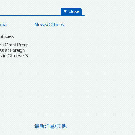
▼ close
mia
News/Others
Studies
h Grant Progr
ssist Foreign
s in Chinese S
最新消息/其他