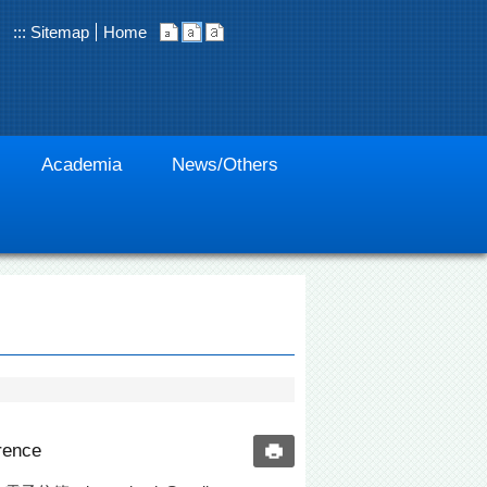
:::
Sitemap
Home
Academia
News/Others
rence