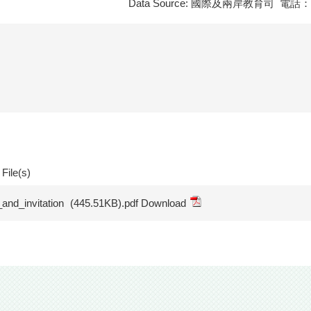
Data Source: 國際及兩岸教育司 電
File(s)
and_invitation
(445.51KB).pdf Download