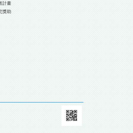
者計畫
究獎助