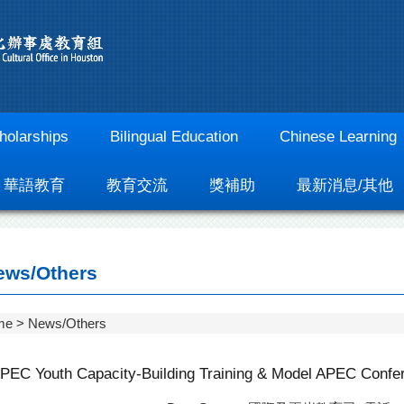
holarships
Bilingual Education
Chinese Learning
華語教育
教育交流
獎補助
最新消息/其他
ws/Others
me
News/Others
PEC Youth Capacity-Building Training & Model APEC Confe