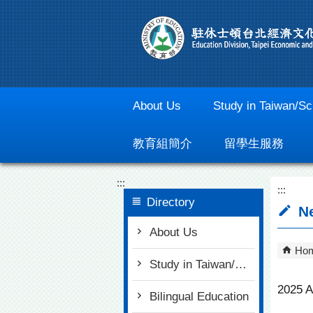
Go To Content
About Us
Study in Taiwan/Sc
教育組簡介
留學生服務
:::
:::
Directory
Ne
About Us
Ho
Study in Taiwan/Scholarships
2025 A
Bilingual Education