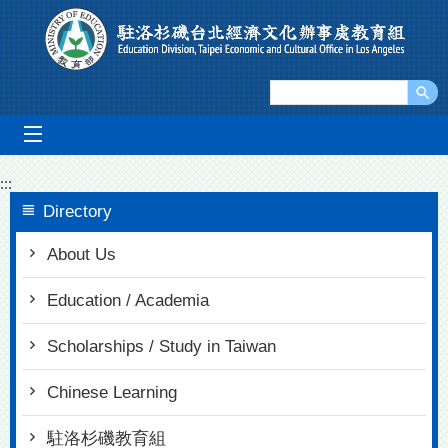
Go To Content
mobile_menu
:::
Directory
About Us
Education / Academia
Scholarships / Study in Taiwan
Chinese Learning
駐洛杉磯教育組