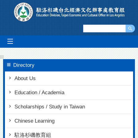
Go To Content
mobile_menu
:::
Directory
About Us
Education / Academia
Scholarships / Study in Taiwan
Chinese Learning
駐洛杉磯教育組