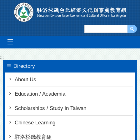
Go To Content
mobile_menu
:::
Directory
About Us
Education / Academia
Scholarships / Study in Taiwan
Chinese Learning
駐洛杉磯教育組