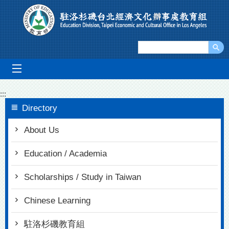
Go To Content
mobile_menu
:::
Directory
About Us
Education / Academia
Scholarships / Study in Taiwan
Chinese Learning
駐洛杉磯教育組