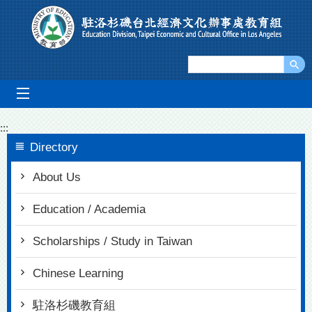
Go To Content
mobile_menu
:::
Directory
About Us
Education / Academia
Scholarships / Study in Taiwan
Chinese Learning
駐洛杉磯教育組