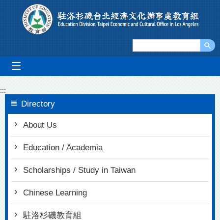
Go To Content
mobile_menu
:::
Directory
About Us
Education / Academia
Scholarships / Study in Taiwan
Chinese Learning
駐洛杉磯教育組