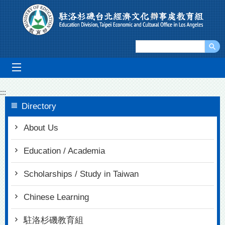
Go To Content
mobile_menu
:::
Directory
About Us
Education / Academia
Scholarships / Study in Taiwan
Chinese Learning
駐洛杉磯教育組