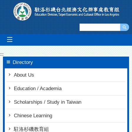
Go To Content
mobile_menu
:::
Directory
About Us
Education / Academia
Scholarships / Study in Taiwan
Chinese Learning
駐洛杉磯教育組