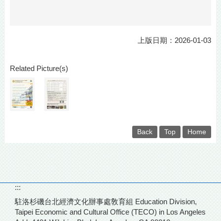
上版日期：2026-01-03
Related Picture(s)
Back
Top
Home
:::
駐洛杉磯台北經濟文化辦事處敎育組 Education Division,
Taipei Economic and Cultural Office (TECO) in Los Angeles