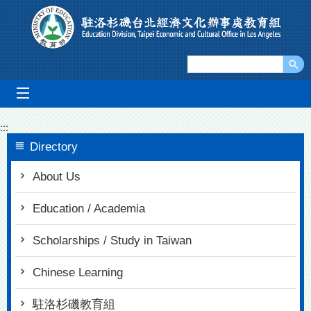
Go To Content
mobile_menu
:::
Directory
About Us
Education / Academia
Scholarships / Study in Taiwan
Chinese Learning
駐洛杉磯教育組