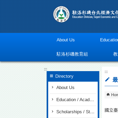
Go To Content
About Us
Educatio
駐洛杉磯教育組
教
:::
:::
Directory
最
About Us
Ho
Education / Academia
國立臺
Scholarships / Study in Taiwan