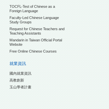
TOCFL-Test of Chinese as a
Foreign Language
Faculty-Led Chinese Language
Study Groups
Request for Chinese Teachers and
Teaching Assistants
Mandarin in Taiwan Official Portal
Website
Free Online Chinese Courses
就業資訊
國內就業資訊
高教創新
玉山學者計畫