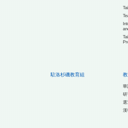
Ta
Te
In
an
Ta
Pr
駐洛杉磯教育組
教
華
研
選
漢