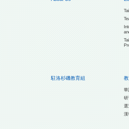
Ta
Te
In
an
Ta
Pr
駐洛杉磯教育組
教
華
研
選
漢