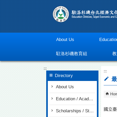
Go To Content
About Us
Educatio
駐洛杉磯教育組
教
:::
:::
Directory
最
About Us
Ho
Education / Academia
國立臺
Scholarships / Study in Taiwan