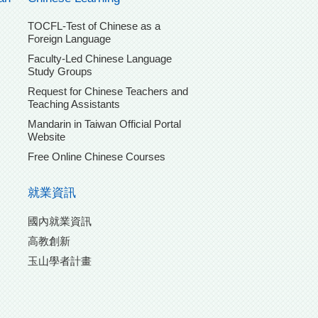
TOCFL-Test of Chinese as a
Foreign Language
Faculty-Led Chinese Language
Study Groups
Request for Chinese Teachers and
Teaching Assistants
Mandarin in Taiwan Official Portal
Website
Free Online Chinese Courses
就業資訊
國內就業資訊
高教創新
玉山學者計畫