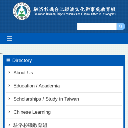
Go To Content
mobile_menu
:::
Directory
About Us
Education / Academia
Scholarships / Study in Taiwan
Chinese Learning
駐洛杉磯教育組