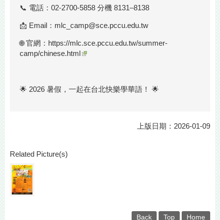
📞 電話：02-2700-5858 分機 8131–8138
📩 Email：mlc_camp@sce.pccu.edu.tw
🌐 官網：
https://mlc.sce.pccu.edu.tw/summer-
camp/chinese.html
🌟 2026 暑假，一起在台北快樂學華語！ 🌟
上版日期：2026-01-09
Related Picture(s)
Back
Top
Home