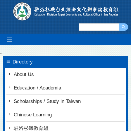
Go To Content
mobile_menu
:::
Directory
About Us
Education / Academia
Scholarships / Study in Taiwan
Chinese Learning
駐洛杉磯教育組