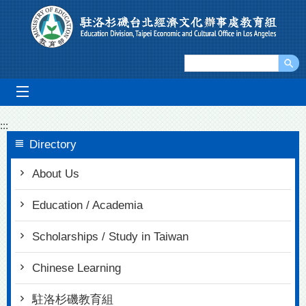
Go To Content
mobile_menu
:::
Directory
About Us
Education / Academia
Scholarships / Study in Taiwan
Chinese Learning
駐洛杉磯教育組