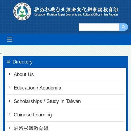
Go To Content
mobile_menu
:::
Directory
About Us
Education / Academia
Scholarships / Study in Taiwan
Chinese Learning
駐洛杉磯教育組