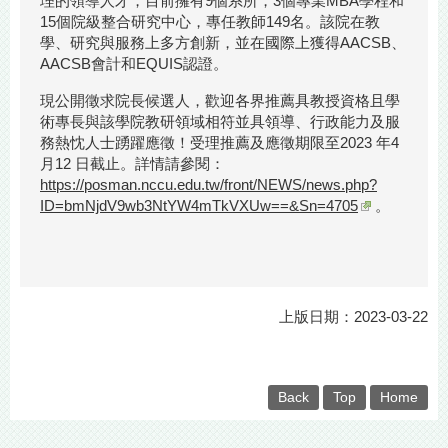
理的領導人才，目前擁有9個系所，3個專業MBA學程和
15個院級整合研究中心，專任教師149名。該院在教
學、研究與服務上多方創新，並在國際上獲得AACSB、
AACSB會計和EQUIS認證。
現公開徵求院長候選人，歡迎各界推薦具教授資格且學
術專長與該學院教研領域相符並具領導、行政能力及服
務熱忱人士踴躍應徵！受理推薦及應徵期限至2023 年4
月12 日截止。詳情請參閱：
https://posman.nccu.edu.tw/front/NEWS/news.php?
ID=bmNjdV9wb3NtYW4mTkVXUw==&Sn=4705
。
上版日期：2023-03-22
Back
Top
Home