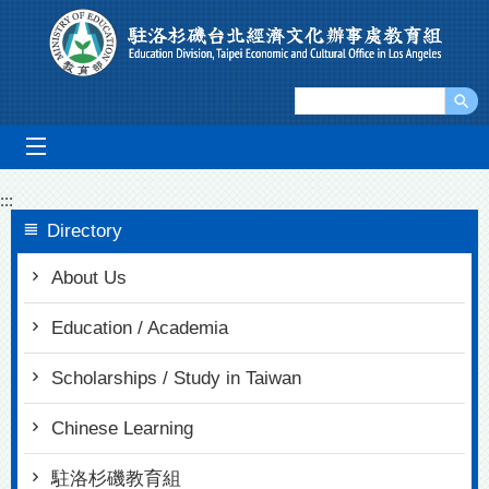
Go To Content
mobile_menu
:::
Directory
About Us
Education / Academia
Scholarships / Study in Taiwan
Chinese Learning
駐洛杉磯教育組