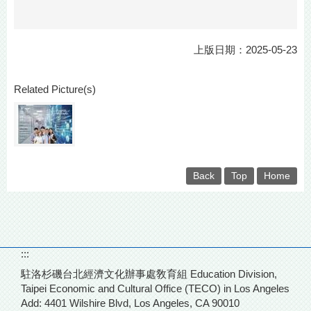
上版日期：2025-05-23
Related Picture(s)
Back
Top
Home
:::
駐洛杉磯台北經濟文化辦事處敎育組 Education Division,
Taipei Economic and Cultural Office (TECO) in Los Angeles
Add: 4401 Wilshire Blvd,
Los Angeles, CA 90010