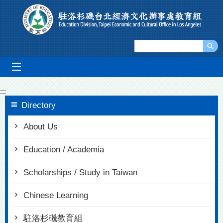
Go To Content
mobile_menu
:::
Directory
About Us
Education / Academia
Scholarships / Study in Taiwan
Chinese Learning
駐洛杉磯教育組