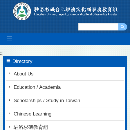
Go To Content
mobile_menu
:::
Directory
About Us
Education / Academia
Scholarships / Study in Taiwan
Chinese Learning
駐洛杉磯教育組