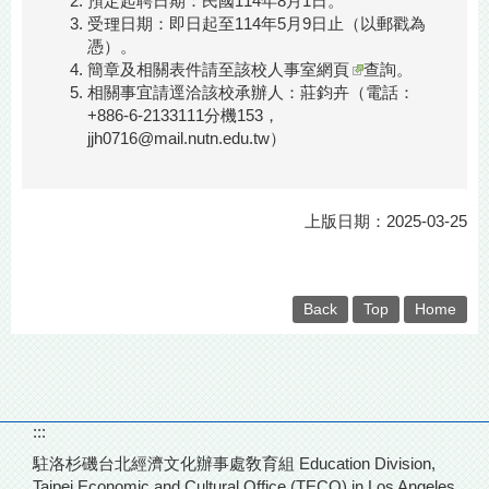
預定起聘日期：民國114年8月1日。
受理日期：即日起至114年5月9日止（以郵戳為
憑）。
簡章及相關表件請至
該校人事室網頁
查詢。
相關事宜請逕洽該校承辦人：莊鈞卉（電話：
+886-6-2133111分機153，
jjh0716@mail.nutn.edu.tw）
上版日期：2025-03-25
Back
Top
Home
:::
駐洛杉磯台北經濟文化辦事處敎育組 Education Division,
Taipei Economic and Cultural Office (TECO) in Los Angeles