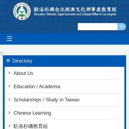
Go To Content
mobile_menu
:::
Directory
About Us
Education / Academia
Scholarships / Study in Taiwan
Chinese Learning
駐洛杉磯教育組