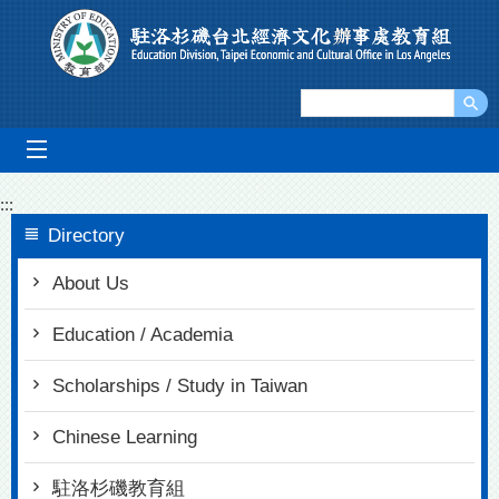
Go To Content
mobile_menu
:::
Directory
About Us
Education / Academia
Scholarships / Study in Taiwan
Chinese Learning
駐洛杉磯教育組