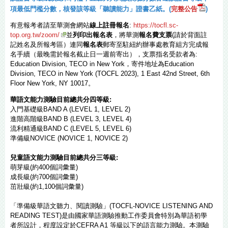
項最低門檻分數，核發該等級「聽讀能力」證書乙紙。(
完整公告
)
有意報考者請至華測會網站
線上註冊報名
:
https://tocfl.sc-
top.org.tw/zoom/
並
列印出報名表
，將華測
報名費支票
(請於背面註
記姓名及所報考區）連同
報名表
郵寄至駐紐約辦事處教育組方完成報
名手續（最晚需於報名截止日一週前寄出），支票指名受款者為:
Education Division, TECO in New York，寄件地址為Education
Division, TECO in New York (TOCFL 2023), 1 East 42nd Street, 6th
Floor New York, NY 10017。
華語文能力測驗目前總共分四等級:
入門基礎級BAND A (LEVEL 1, LEVEL 2)
進階高階級BAND B (LEVEL 3, LEVEL 4)
流利精通級BAND C (LEVEL 5, LEVEL 6)
準備級NOVICE (NOVICE 1, NOVICE 2)
兒童語文能力測驗目前總共分三等級:
萌芽級(約400個詞彙量)
成長級(約700個詞彙量)
茁壯級(約1,100個詞彙量)
「準備級華語文聽力、閱讀測驗」(TOCFL-NOVICE LISTENING AND
READING TEST)是由國家華語測驗推動工作委員會特別為華語初學
者所設計，程度設定於CEFRA A1 等級以下的語言能力測驗。本測驗