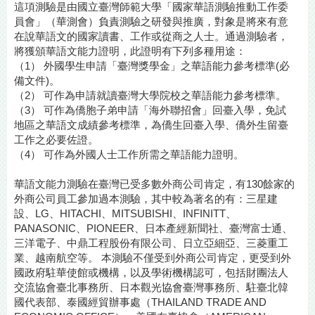
這項測驗是由國立臺灣師範大學「國家華語測驗推動工作委
員會」（華測會）負責測驗之研發與推廣，對象是將來有意
在說華語文的國家讀書、工作或從商之人士。通過測驗者，
將獲頒華語文能力證明，此證明有下列多種用途：
（1） 外國學生申請「臺灣獎學金」之華語能力參考標準(必
備文件)。
（2） 可作為申請就讀臺灣大學院校之華語能力參考標準。
（3） 可作為僑胞子弟申請「海外聯招會」回臺入學，免試
地區之華語文成績參考標準，為僑生回臺入學、僑外生留臺
工作之必要佐證。
（4） 可作為外國人士工作所需之華語能力證明。
華語文能力測驗在臺灣已受多數外商公司肯定，有130餘家的
外商公司員工參加過本測驗，其中較為著名的有：三星建
設、LG、HITACHI、MITSUBISHI、INFINITT、
PANASONIC、PIONEER、日本產經新聞社、臺灣富士通、
三洋電子、中鼎工程股份有限公司、日立亞細亞、三菱重工
業、越南航空等。 本測驗不僅受到外商公司肯定，更受到外
國政府駐華使館或機構，以及學術機構認可，包括財團法人
交流協會臺北事務所、日本觀光協會臺灣事務所、駐臺北韓
國代表部、泰國經貿辦事處（THAILAND TRADE AND