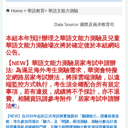
Home
華語教育
華語文能力測驗
Data Source: 國際及兩岸教育司
本組本年預計辦理之華語文能力測驗及兒童
華語文能力測驗場次將於確定後於本組網站
公告。
【NEW】
華語文能力測驗居家考試申請辦
法: 為滿足海外考生測驗需求，華測會特擬
定網路居家考試辦法，將採雲端測驗，以遠
端監控方式執行，考生須全權配合所有規定
事項，若有違規，成績將不予採計，亦不退
費。相關資訊請參考附件「
居家考試申請辦
法
」
【NEW】自2020年起的正式考試將實施新的「聽讀能力」證書核發規
範：考生參加同場次「聽力」及「閱讀」兩項測驗，測驗分數合計達
該證書等級成績總和門檻，且聽力與閱讀測驗分數皆達該證書等級單