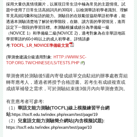
採用大量仿真情境圖片，以展現日常生活中極為常見的主題情境。試
題中使用了日常生活高頻詞共約300詞，以檢測華語初學者識別、理解
常見高頻詞彙和短語的能力。測驗目的在鼓勵並協助華語初學者，能
透過本測驗清楚地了解於初學階段，在聽、讀方面的學習情況，進而
設定下一階段的學習目標。本測驗根據成績分為準備級一級
（NOVICE 1）和準備級二級(NOVICE 2)，適考對象為在非華語地區
學習華語約60小時以上的成人初學者。詳情請參
考:
TOCFL_LR_NOVICE準備級文宣
(華測會建議分級適用對象:
HTTP://WWW.SC-
TOP.ORG.TW/CHINESE/LS/TEST5.PHP
)
華測會將於測驗後5週內寄發成績單交由駐紐約辦事處教育組
轉寄應考人，通過者將授予合格證書。若考生有成績複查或
成績單補發之需求，可於測驗結束後3個月內向華測會查詢。
有意應考者可參考:
（1）
華語文能力測驗(TOCFL)線上模擬練習平台網
站
:
https://tocfl.edu.tw/index.php/exam/test/page/19
（2）
兒童語文能力測驗簡介網站(內含模擬試題)
:
https://tocfl.edu.tw/index.php/exam/test/page/10