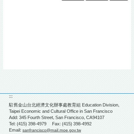
:::
駐舊金山台北經濟文化辦事處教育組 Education Division,
Taipei Economic and Cultural Office in San Francisco
Add: 345 Fourth Street,
San Francisco, CA94107
Tel: (415) 398-4979
Fax: (415) 398-4992
Email:
sanfrancisco@mail.moe.gov.tw