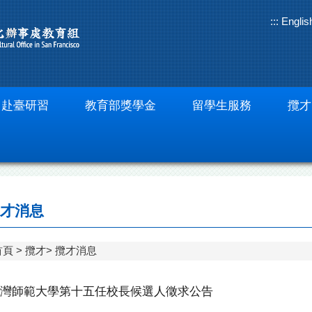
:::
Englis
赴臺研習
教育部獎學金
留學生服務
攬才
才消息
首頁
攬才
攬才消息
灣師範大學第十五任校長候選人徵求公告