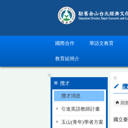
跳到主要內容區塊
國際合作
華語文教育
教育組簡介
:::
:::
攬才
攬
攬才消息
回
引進英語教師計畫
國立臺
玉山(青年)學者方案