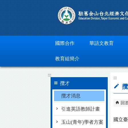
跳到主要內容區塊
國際合作
華語文教育
教育組簡介
:::
:::
攬才
攬
攬才消息
回
引進英語教師計畫
國立臺
玉山(青年)學者方案