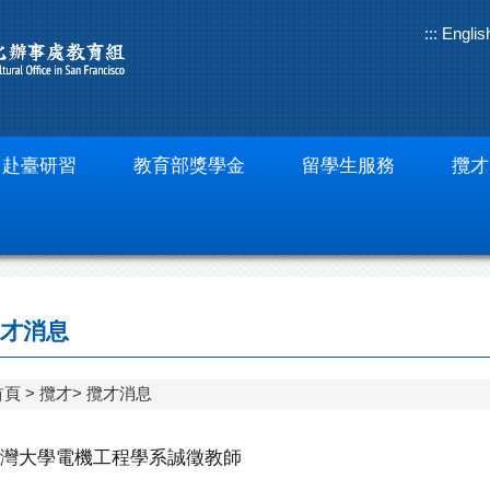
:::
Englis
赴臺研習
教育部獎學金
留學生服務
攬才
才消息
首頁
攬才
攬才消息
灣大學電機工程學系誠徵教師