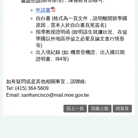
書面申請
(郵寄辦理)，陳報教育部核可:
申請書
自白書 (格式為一頁文件，說明離開留學國
原因，需本人於自白書頁尾簽名)
指導教授證明函 (說明該生就讀狀況、在留
學國以外地區停留之必要及論文進行情形
等)
出入境紀錄 (如: 機票登機證、出入國日期
證明書、I94等)
如有疑問或是其他相關事宜，請聯絡:
Tel: (415) 364-5609 
Email: sanfrancisco@mail.moe.gov.tw
回上一頁
回最上面
回首頁