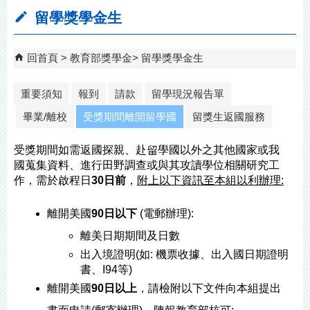
留學獎學金生
回首頁
教育部獎學金
留學獎學金生
重要須知
報到
請款
留學現況報告單
畢業/離校
受獎期間離開留學國
留獎生返國服務
受獎期間如需返國探親、赴留學國以外之其他國家或我
國蒐集資料、進行田野調查或與其攻讀學位相關研究工
作，需於啟程日
30日前
，
附上以下資訊至本組以利辦理:
離開美國
90日以下
 (電郵辦理):
離美日期期間及日數
出入境證明(如: 機票收據、出入國日期證明
書、I94等)
離開美國
90日以上
，請檢附以下文件向本組提出