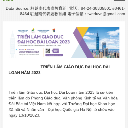
Data Source: 駐越南代表處教育組 電話：84-24-38335501 #8461-
8464 駐越南代表處教育組 電子信箱：
tweduvn@gmail.com
TRIỂN LÃM GIÁO DỤC ĐẠI HỌC ĐÀI
LOAN NĂM 202
3
Triển lãm Giáo dục Đại học Đài Loan năm 2023 là sự kiện
triển lãm do Phòng Giáo dục, Văn phòng Kinh tế và Văn hóa
Đài Bắc tại Việt Nam kết hợp với Trường Đại học Khoa học
Xã hội và Nhân văn - Đại học Quốc gia Hà Nội tổ chức vào
ngày 13/10/2023.