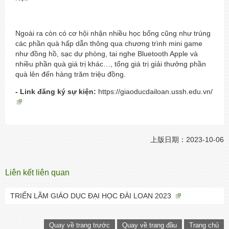
Ngoài ra còn có cơ hội nhận nhiều học bổng cũng như trúng
các phần quà hấp dẫn thông qua chương trình mini game
như đồng hồ, sạc dự phòng, tai nghe Bluetooth Apple và
nhiều phần quà giá trị khác…, tổng giá trị giải thưởng phần
quà lên đến hàng trăm triệu đồng.
- Link đăng ký sự kiện:
https://giaoducdailoan.ussh.edu.vn/
上版日期：2023-10-06
Liên kết liên quan
TRIỂN LÃM GIÁO DỤC ĐẠI HỌC ĐÀI LOAN 2023
Quay về trang trước
Quay về trang đầu
Trang chủ