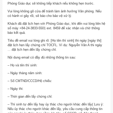
Phòng Giáo dục sẽ không tiếp khách nếu không hẹn trước.
Vui lòng không gõ cửa để tránh làm ảnh hưởng Văn phòng. Nếu
có hành vi gây rối, sẽ báo cho bảo vệ xử lý.
Khách đã đặt lịch hẹn với Phòng Giáo dục, khi đến vui lòng liên hệ
số máy +84-24-3833-5501 ext. 8459 để xác nhận và chờ thông
báo kết quả.
Tiêu đề email vui lòng ghi rõ: [Họ tên thí sinh] thi ngày [ngày thi]
đặt lịch hẹn lấy chứng chỉ TOCFL. Ví dụ: Nguyễn Văn A thi ngày
... đặt lịch hẹn đến lấy chứng chỉ.
Nội dung email có đầy đủ những thông tin sau:
– Họ và tên thí sinh:
– Ngày tháng năm sinh:
– Số CMTND/CCCD/Hộ chiếu:
– Ngày thi:
– Thời gian đến lấy chứng chỉ:
– Thí sinh tự đến lấy hay ủy thác cho người khác đến lấy( Lưu ý:
Nếu ủy thác cho người khác đến lấy, yêu cầu cung cấp thông tin