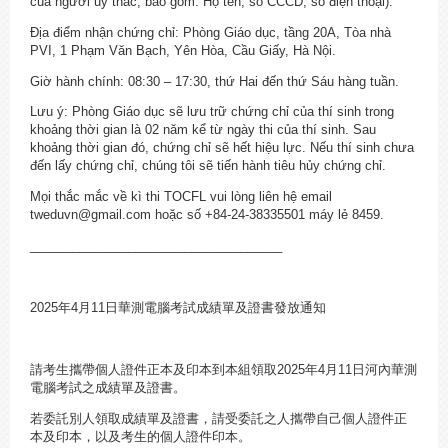
của người ủy thác, bao gồm: Họ tên, số CCCD, số điện thoại).
Địa điểm nhận chứng chỉ: Phòng Giáo dục, tầng 20A, Tòa nhà
PVI, 1 Phạm Văn Bạch, Yên Hòa, Cầu Giấy, Hà Nội.
Giờ hành chính: 08:30 – 17:30, thứ Hai đến thứ Sáu hàng tuần.
Lưu ý: Phòng Giáo dục sẽ lưu trữ chứng chỉ của thí sinh trong
khoảng thời gian là 02 năm kể từ ngày thi của thí sinh. Sau
khoảng thời gian đó, chứng chỉ sẽ hết hiệu lực. Nếu thí sinh chưa
đến lấy chứng chỉ, chúng tôi sẽ tiến hành tiêu hủy chứng chỉ.
Mọi thắc mắc về kì thi TOCFL vui lòng liên hệ email
tweduvn@gmail.com hoặc số +84-24-38335501 máy lẻ 8459.
____________________________________
2025年4月11日華測電腦考試成績單及證書發放通知
請考生攜帶個人證件正本及印本到本組領取2025年4月11日河內華測
電腦考試之成績單及證書。
若委託別人領取成績單及證書，請受委託之人攜帶自己個人證件正
本及印本，以及考生的個人證件印本。