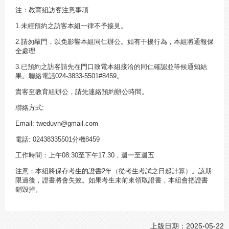
注：教育組訪客注意事項
1.未經預約之訪客本組一律不予接見。
2.請勿敲門，以免影響本組同仁辦公。如有干擾行為，本組將通報保
全處理
3.已預約之訪客請先在門口致電本組接洽的同仁確認並等候通知結
果。聯絡電話024-3833-5501#8459。
貴客至教育組辦公，請先連絡預約辦公時間。
聯絡方式:
Email: tweduvn@gmail.com
電話: 02438335501分機8459
工作時間：上午08:30至下午17:30，週一至週五
注意：本組將保存考生的證書2年（從考生考試之日起計算）。該期
限過後，證書將會失效。如果考生未前來領取證書，本組會把證書
銷毀掉。
上版日期：2025-05-22