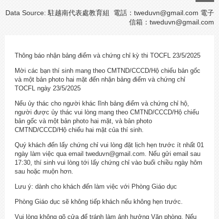
Data Source: 駐越南代表處教育組 電話：tweduvn@gmail.com 電子
信箱：
tweduvn@gmail.com
Thông báo nhận bảng điểm và chứng chỉ kỳ thi TOCFL 23/5/2025
Mời các bạn thí sinh mang theo CMTND/CCCD/Hộ chiếu bản gốc
và một bản photo hai mặt đến nhận bảng điểm và chứng chỉ
TOCFL ngày 23/5/2025
Nếu ủy thác cho người khác lĩnh bảng điểm và chứng chỉ hộ,
người được ủy thác vui lòng mang theo CMTND/CCCD/Hộ chiếu
bản gốc và một bản photo hai mặt, và bản photo
CMTND/CCCD/Hộ chiếu hai mặt của thí sinh.
Quý khách đến lấy chứng chỉ vui lòng đặt lịch hẹn trước ít nhất 01
ngày làm việc qua email tweduvn@gmail.com. Nếu gửi email sau
17:30, thí sinh vui lòng tới lấy chứng chỉ vào buổi chiều ngày hôm
sau hoặc muộn hơn.
Lưu ý: dành cho khách đến làm việc với Phòng Giáo dục
Phòng Giáo dục sẽ không tiếp khách nếu không hẹn trước.
Vui lòng không gõ cửa để tránh làm ảnh hưởng Văn phòng. Nếu