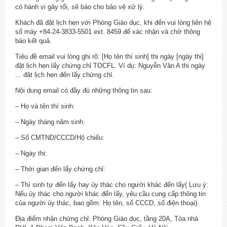
có hành vi gây rối, sẽ báo cho bảo vệ xử lý.
Khách đã đặt lịch hẹn với Phòng Giáo dục, khi đến vui lòng liên hệ
số máy +84-24-3833-5501 ext. 8459 để xác nhận và chờ thông
báo kết quả.
Tiêu đề email vui lòng ghi rõ: [Họ tên thí sinh] thi ngày [ngày thi]
đặt lịch hẹn lấy chứng chỉ TOCFL. Ví dụ: Nguyễn Văn A thi ngày
... đặt lịch hẹn đến lấy chứng chỉ.
Nội dung email có đầy đủ những thông tin sau:
– Họ và tên thí sinh:
– Ngày tháng năm sinh:
– Số CMTND/CCCD/Hộ chiếu:
– Ngày thi:
– Thời gian đến lấy chứng chỉ:
– Thí sinh tự đến lấy hay ủy thác cho người khác đến lấy( Lưu ý:
Nếu ủy thác cho người khác đến lấy, yêu cầu cung cấp thông tin
của người ủy thác, bao gồm: Họ tên, số CCCD, số điện thoại).
Địa điểm nhận chứng chỉ: Phòng Giáo dục, tầng 20A, Tòa nhà