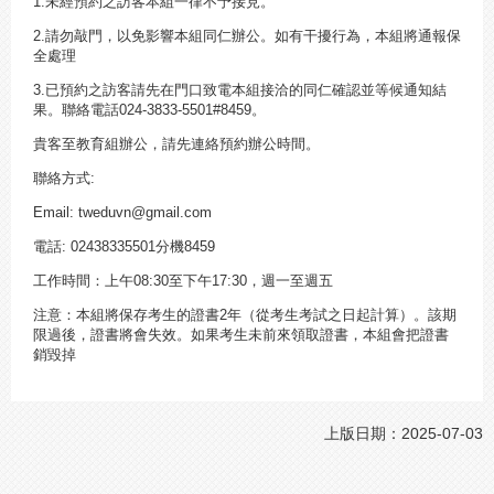
1.未經預約之訪客本組一律不予接見。
2.請勿敲門，以免影響本組同仁辦公。如有干擾行為，本組將通報保
全處理
3.已預約之訪客請先在門口致電本組接洽的同仁確認並等候通知結
果。聯絡電話024-3833-5501#8459。
貴客至教育組辦公，請先連絡預約辦公時間。
聯絡方式:
Email: tweduvn@gmail.com
電話: 02438335501分機8459
工作時間：上午08:30至下午17:30，週一至週五
注意：本組將保存考生的證書2年（從考生考試之日起計算）。該期
限過後，證書將會失效。如果考生未前來領取證書，本組會把證書
銷毀掉
上版日期：2025-07-03