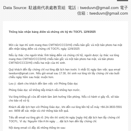
Data Source: 駐越南代表處教育組 電話：tweduvn@gmail.com 電子
信箱：
tweduvn@gmail.com
Thông báo nhận bảng điểm và chứng chỉ kỳ thi TOCFL 12/9/2025
Mời các bạn thí sinh mang theo CMTND/CCCD/Hộ chiếu bản gốc và một bản photo hai mặt
đến nhận bảng điểm và chứng chỉ TOCFL ngày 12/9/2025
Nếu ủy thác cho người khác lĩnh bảng điểm và chứng chỉ hộ, người được ủy thác vui lòng
mang theo CMTND/CCCD/Hộ chiếu bản gốc và một bản photo hai mặt, và bản photo
CMTND/CCCD/Hộ chiếu hai mặt của thí sinh.
Quý khách đến lấy chứng chỉ vui lòng đặt lịch hẹn trước ít nhất 01 ngày làm việc qua email
tweduvn@gmail.com. Nếu gửi email sau 17:30, thí sinh vui lòng tới lấy chứng chỉ vào buổi
chiều ngày hôm sau hoặc muộn hơn.
Lưu ý: dành cho khách đến làm việc với Phòng Giáo dục
Phòng Giáo dục sẽ không tiếp khách nếu không hẹn trước.
Vui lòng không gõ cửa để tránh làm ảnh hưởng Văn phòng. Nếu có hành vi gây rối, sẽ báo
cho bảo vệ xử lý.
Khách đã đặt lịch hẹn với Phòng Giáo dục, khi đến vui lòng liên hệ số máy +84-24-3833-5501
ext. 8459 để xác nhận và chờ thông báo kết quả.
Tiêu đề email vui lòng ghi rõ: [Họ tên thí sinh] thi ngày [ngày thi] đặt lịch hẹn lấy chứng chỉ
TOCFL. Ví dụ: Nguyễn Văn A thi ngày ... đặt lịch hẹn đến lấy chứng chỉ.
Nội dung email có đầy đủ những thông tin sau: