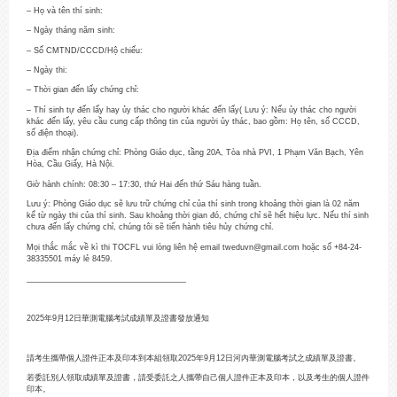
– Họ và tên thí sinh:
– Ngày tháng năm sinh:
– Số CMTND/CCCD/Hộ chiếu:
– Ngày thi:
– Thời gian đến lấy chứng chỉ:
– Thí sinh tự đến lấy hay ủy thác cho người khác đến lấy( Lưu ý: Nếu ủy thác cho người
khác đến lấy, yêu cầu cung cấp thông tin của người ủy thác, bao gồm: Họ tên, số CCCD,
số điện thoại).
Địa điểm nhận chứng chỉ: Phòng Giáo dục, tầng 20A, Tòa nhà PVI, 1 Phạm Văn Bạch, Yên
Hòa, Cầu Giấy, Hà Nội.
Giờ hành chính: 08:30 – 17:30, thứ Hai đến thứ Sáu hàng tuần.
Lưu ý: Phòng Giáo dục sẽ lưu trữ chứng chỉ của thí sinh trong khoảng thời gian là 02 năm
kể từ ngày thi của thí sinh. Sau khoảng thời gian đó, chứng chỉ sẽ hết hiệu lực. Nếu thí sinh
chưa đến lấy chứng chỉ, chúng tôi sẽ tiến hành tiêu hủy chứng chỉ.
Mọi thắc mắc về kì thi TOCFL vui lòng liên hệ email tweduvn@gmail.com hoặc số +84-24-
38335501 máy lẻ 8459.
____________________________________
2025年9月12日華測電腦考試成績單及證書發放通知
請考生攜帶個人證件正本及印本到本組領取2025年9月12日河內華測電腦考試之成績單及證書。
若委託別人領取成績單及證書，請受委託之人攜帶自己個人證件正本及印本，以及考生的個人證件
印本。