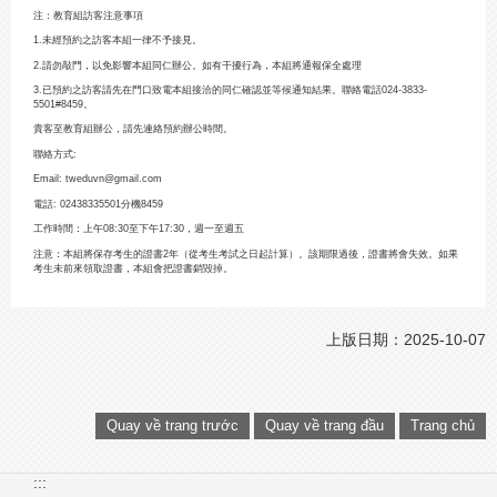
注：教育組訪客注意事項
1.未經預約之訪客本組一律不予接見。
2.請勿敲門，以免影響本組同仁辦公。如有干擾行為，本組將通報保全處理
3.已預約之訪客請先在門口致電本組接洽的同仁確認並等候通知結果。聯絡電話024-3833-
5501#8459。
貴客至教育組辦公，請先連絡預約辦公時間。
聯絡方式:
Email: tweduvn@gmail.com
電話: 02438335501分機8459
工作時間：上午08:30至下午17:30，週一至週五
注意：本組將保存考生的證書2年（從考生考試之日起計算）。該期限過後，證書將會失效。如果
考生未前來領取證書，本組會把證書銷毀掉。
上版日期：2025-10-07
Quay về trang trước
Quay về trang đầu
Trang chủ
:::