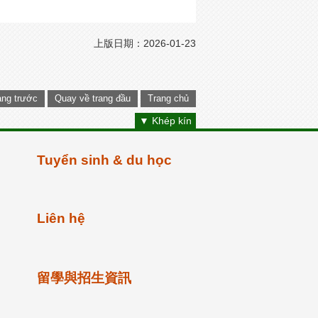
上版日期：2026-01-23
ang trước
Quay về trang đầu
Trang chủ
▼ Khép kín
Tuyển sinh & du học
Liên hệ
留學與招生資訊