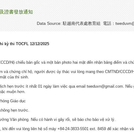
單及證書發放通知
Data Source: 駐越南代表處教育組 電話：tweduvn
ỉ kỳ thi TOCFL 12/12/2025
CCD/Hộ chiếu bản gốc và một bản photo hai mặt đến nhận bảng điểm và ch
ểm và chứng chỉ hộ, người được ủy thác vui lòng mang theo CMTND/CCCD/Hộ
ặt của thí sinh.
lịch hẹn trước ít nhất 01 ngày làm việc qua email tweduvn@gmail.com. Nếu gửi
hoặc muộn hơn.
Phòng Giáo dục
không hẹn trước.
ưởng Văn phòng. Nếu có hành vi gây rối, sẽ báo cho bảo vệ xử lý.
, khi đến vui lòng liên hệ số máy +84-24-3833-5501 ext. 8459 để xác nhận và