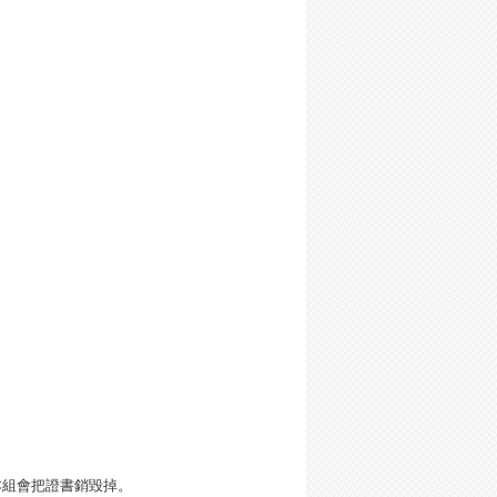
本組會把證書銷毀掉。