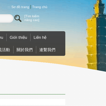
:::
Sơ đồ trang
Trang chủ
Tìm kiếm
nâng cao
ưu
Giới thiệu
Liên hệ
流活動
關於我們
連繫我們