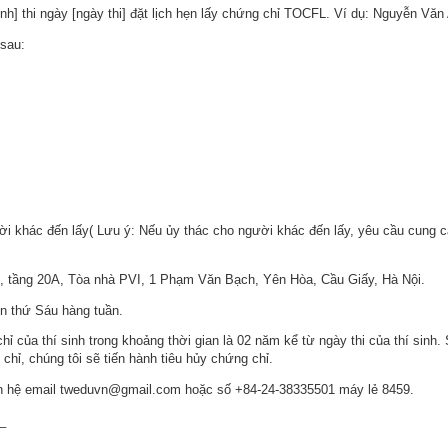
sinh] thi ngày [ngày thi] đặt lịch hẹn lấy chứng chỉ TOCFL. Ví dụ: Nguyễn Văn 
 sau:
ười khác đến lấy( Lưu ý: Nếu ủy thác cho người khác đến lấy, yêu cầu cung c
, tầng 20A, Tòa nhà PVI, 1 Phạm Văn Bạch, Yên Hòa, Cầu Giấy, Hà Nội.
ến thứ Sáu hàng tuần.
ỉ của thí sinh trong khoảng thời gian là 02 năm kể từ ngày thi của thí sinh.
chỉ, chúng tôi sẽ tiến hành tiêu hủy chứng chỉ.
iên hệ email tweduvn@gmail.com hoặc số +84-24-38335501 máy lẻ 8459.
_