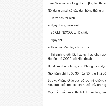
Tiêu đề email vui lòng ghi rõ: [Họ tên thí 
Nội dung email có đầy đủ những thông tin
– Họ và tên thí sinh:
– Ngày tháng năm sinh:
– Số CMTND/CCCD/Hộ chiếu:
– Ngày thi:
– Thời gian đến lấy chứng chỉ:
– Thí sinh tự đến lấy hay ủy thác cho ng
Họ tên, số CCCD, số điện thoại).
Địa điểm nhận chứng chỉ: Phòng Giáo dục
Giờ hành chính: 08:30 – 17:30, thứ Hai đ
Lưu ý: Phòng Giáo dục sẽ lưu trữ chứng ch
hiệu lực. Nếu thí sinh chưa đến lấy chứng 
Mọi thắc mắc về kì thi TOCFL vui lòng l
___________________________________