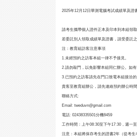
2025年12月12日華測電腦考試成績單及
請考生攜帶個人證件正本及印本到本組領取2
若委託別人領取成績單及證書，請受委託
注：教育組訪客注意事項
1.未經預約之訪客本組一律不予接見。
2.請勿敲門，以免影響本組同仁辦公。如
3.已預約之訪客請先在門口致電本組接洽的同仁確
貴客至教育組辦公，請先連絡預約辦公時
聯絡方式:
Email: tweduvn@gmail.com
電話: 02438335501分機8459
工作時間：上午08:30至下午17:30，週一
注意：本組將保存考生的證書2年（從考生