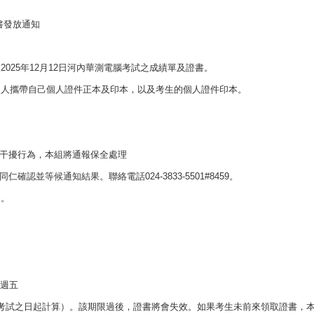
證書發放通知
025年12月12日河內華測電腦考試之成績單及證書。
之人攜帶自己個人證件正本及印本，以及考生的個人證件印本。
有干擾行為，本組將通報保全處理
認並等候通知結果。聯絡電話024-3833-5501#8459。
間。
至週五
考試之日起計算）。該期限過後，證書將會失效。如果考生未前來領取證書，