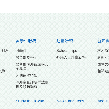
留學生服務
赴臺研習
新知
力測驗
同學會
Scholarships
求才就
驗
教育部獎學金
外籍人士赴臺就學
最新活
團
教育部海外留遊學安
國際文
全專區
資源中
相關連
其他留學須知
海外常見詐騙手法整
理及預防簡報
Study in Taiwan
News and Jobs
About