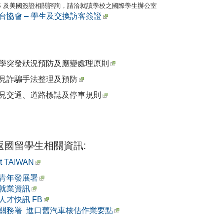
IS 及美國簽證相關諮詢，請洽就讀學校之國際學生辦公室
台協會 – 學生及交換訪客簽證
學突發狀況預防及應變處理原則
見詐騙手法整理及預防
見交通、道路標誌及停車規則
返國留學生相關資訊:
ct TAIWAN
青年發展署
就業資訊
人才快訊 FB
關務署 進口舊汽車核估作業要點