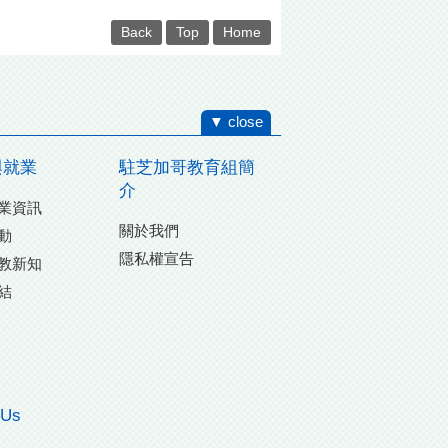
Back
Top
Home
▼ close
與就業
駐芝加哥教育組簡
介
業資訊
關於我們
動
隱私權宣告
教新知
結
 Us