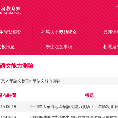
:
生聯繫服務
外籍人士獎助學金
最新消
文教訊息
學生注意事項
相關連
語文能力測驗
首頁
華語文教育
華語文能力測驗
發布時間
標題
115-06-19
2026年大華府地區華語文能力測驗下半年場次 即
114-01-16
田納西州採認華語能力測驗作為雙語徽章評量標