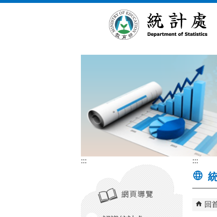
跳到主要內容區塊
:::
:::
統
回