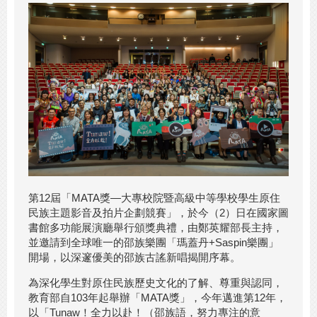
第12屆「MATA獎—大專校院暨高級中等學校學生原住
民族主題影音及拍片企劃競賽」，於今（2）日在國家圖
書館多功能展演廳舉行頒獎典禮，由鄭英耀部長主持，
並邀請到全球唯一的邵族樂團「瑪蓋丹+Saspin樂團」
開場，以深邃優美的邵族古謠新唱揭開序幕。
為深化學生對原住民族歷史文化的了解、尊重與認同，
教育部自103年起舉辦「MATA獎」，今年邁進第12年，
以「Tunaw！全力以赴！（邵族語，努力專注的意