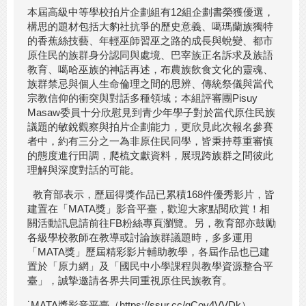
本屆高級中等學校拍片企劃組有12組企劃書榮獲優選，
構思的題材包括大豹社抗爭的歷史意義、噶瑪蘭族獨特
的香蕉絲技藝、年輕巫師習巫之路的成長與蛻變、都市
原住民的族群身分認同與處境、巴宰族正名訴求及族語
教育、噶哈巫族的神話再述，布農族飲食文化的靈魂、
族群禁忌與個人生命倫理之間的思辨、傳統祭儀與當代
宗教信仰的衝突與對話多種領域；本組評審團Pisuy
Masaw委員十分欣慰見到青少年學子對於當代原住民族
議題的敏銳觀察與拍片企劃能力，更欣見此次報名參賽
者中，約有三分之一為非原住民同學，皆秉持尊重審慎
的態度進行田調，爬梳文獻資料，展現跨族群之間彼此
理解與深度對話的可能。
教育部表示，歷屆得獎作品已累積168件優秀影片，皆
建置在「MATA獎」影音平臺，歡迎大家點閱欣賞！相
關活動訊息請前往FB粉絲專頁瀏覽。另，教育部亦鼓勵
各級學校教師在教導或討論族群議題時，多多運用
「MATA獎」歷屆精彩影片輔助教學，各屆作品也已建
置於「原力網」及「國民中小學課程與教學資源整合平
臺」，誠摯邀請各界共同重視原住民族教育。
˙MATA獎影音平臺（https://ssur.cc/gCov4VVDk）