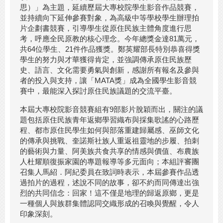
思）」為主題，延續歷屆大專校院學生影音作品競賽，
並持續向下延伸參賽對象，為高級中等學校學生辦理拍
片企劃書競賽，引導學生從原住民族主體角度進行思
考，呼應全民原教的核心理念。今年總獎金達81萬元，
共64位學生、21件作品獲獎。鄭英耀部長特別恭喜得獎
學生的努力與才華獲得肯定，並強調傳承原住民族歷
史、語言、文化需要勇氣與創新，感謝所有報名及參與
者的投入與支持，讓「MATA獎」成為全國學生影音競
賽中，最能深入探討原住民族議題的交流平臺。
本屆大專校院影音競賽組有9部影片脫穎而出，關注的議
題包括原住民族青年返鄉學習織布與採集歌謠的心路歷
程、都市原住民學生如何與部落重建歸屬感、巫師文化
的傳承與挑戰、奎諾斯社族人重返祖靈地的步履、拍刺
的藝術與力量、阿美族共食共享的情感與價值、布農族
人杜耀順復振家園的專題報導等多元面向；本組評審團
召集人馬紹．阿紀委員在致詞時表示，本屆參賽作品透
過拍片的過程，述說不同的故事，卻不約而同傳達出強
烈的共同信念：回家！這不僅是地理的歸返原鄉，更是
一種個人與族群集體認同交織形成的召喚與覺醒，令人
印象深刻。