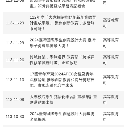
113-12-06
鼓勵學生參加藝術與設計類國際競賽計
司
畫」頒獎典禮暨成果發表記者會
112年度「大專校院推動創新創業教育
高等教育
113-11-29
計畫成果展」 聚焦創新教育，激發無
司
限可能！
2024臺灣國際學生創意設計大賽 臺灣
高等教育
113-11-29
學子勇奪年度最大獎！
司
跨域修業，學無邊界 教育部「跨域彈
高等教育
113-11-26
性修業試辦計畫」正式啟動
司
17國青年齊聚2024APEC女性及青年
高等教育
113-11-13
賦權論壇 推動創新教育和提升勞動技
司
能、實現永續包容性未來
大專校院學生雙語化學習計畫標竿計畫
高等教育
113-11-08
遴選結果出爐
司
2024臺灣國際學生創意設計大賽獲獎
高等教育
113-10-30
名單揭曉
司