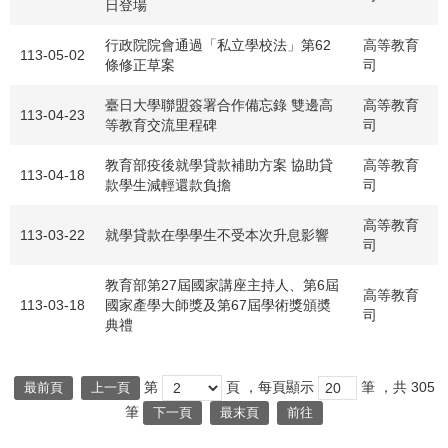
日登場
行政院院會通過「私立學校法」第62
高等教育
113-05-02
條修正草案
司
臺日大學聯盟簽署合作備忘錄 雙邊高
高等教育
113-04-23
等教育交流里程碑
司
教育部疫後就學貸款補助方案 協助貸
高等教育
113-04-18
款學生減輕還款負擔
司
高等教育
113-03-22
就學貸款在學學生不受本次升息影響
司
教育部第27屆國家講座主持人、第6屆
高等教育
113-03-18
國家產學大師獎及第67屆學術獎頒奬
司
典禮
第
頁
，每頁顯示
筆
，共
305
最前頁
上一頁
筆
下一頁
最末頁
前往