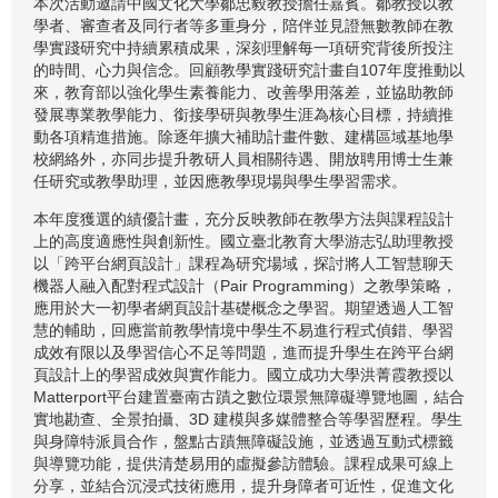
本次活動邀請中國文化大學鄒忠毅教授擔任嘉賓。鄒教授以教
學者、審查者及同行者等多重身分，陪伴並見證無數教師在教
學實踐研究中持續累積成果，深刻理解每一項研究背後所投注
的時間、心力與信念。回顧教學實踐研究計畫自107年度推動以
來，教育部以強化學生素養能力、改善學用落差，並協助教師
發展專業教學能力、銜接學研與教學生涯為核心目標，持續推
動各項精進措施。除逐年擴大補助計畫件數、建構區域基地學
校網絡外，亦同步提升教研人員相關待遇、開放聘用博士生兼
任研究或教學助理，並因應教學現場與學生學習需求。
本年度獲選的績優計畫，充分反映教師在教學方法與課程設計
上的高度適應性與創新性。國立臺北教育大學游志弘助理教授
以「跨平台網頁設計」課程為研究場域，探討將人工智慧聊天
機器人融入配對程式設計（Pair Programming）之教學策略，
應用於大一初學者網頁設計基礎概念之學習。期望透過人工智
慧的輔助，回應當前教學情境中學生不易進行程式偵錯、學習
成效有限以及學習信心不足等問題，進而提升學生在跨平台網
頁設計上的學習成效與實作能力。國立成功大學洪菁霞教授以
Matterport平台建置臺南古蹟之數位環景無障礙導覽地圖，結合
實地勘查、全景拍攝、3D 建模與多媒體整合等學習歷程。學生
與身障特派員合作，盤點古蹟無障礙設施，並透過互動式標籤
與導覽功能，提供清楚易用的虛擬參訪體驗。課程成果可線上
分享，並結合沉浸式技術應用，提升身障者可近性，促進文化