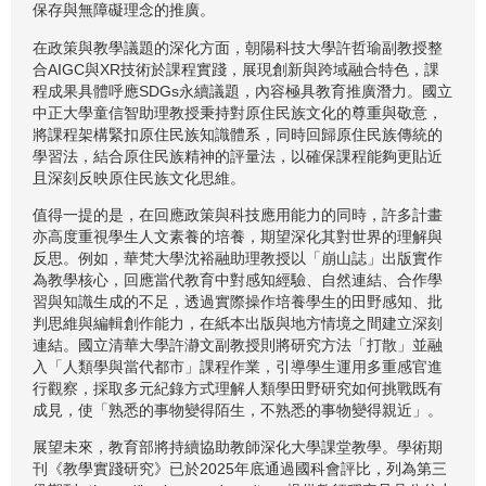
保存與無障礙理念的推廣。
在政策與教學議題的深化方面，朝陽科技大學許哲瑜副教授整
合AIGC與XR技術於課程實踐，展現創新與跨域融合特色，課
程成果具體呼應SDGs永續議題，內容極具教育推廣潛力。國立
中正大學童信智助理教授秉持對原住民族文化的尊重與敬意，
將課程架構緊扣原住民族知識體系，同時回歸原住民族傳統的
學習法，結合原住民族精神的評量法，以確保課程能夠更貼近
且深刻反映原住民族文化思維。
值得一提的是，在回應政策與科技應用能力的同時，許多計畫
亦高度重視學生人文素養的培養，期望深化其對世界的理解與
反思。例如，華梵大學沈裕融助理教授以「崩山誌」出版實作
為教學核心，回應當代教育中對感知經驗、自然連結、合作學
習與知識生成的不足，透過實際操作培養學生的田野感知、批
判思維與編輯創作能力，在紙本出版與地方情境之間建立深刻
連結。國立清華大學許瀞文副教授則將研究方法「打散」並融
入「人類學與當代都市」課程作業，引導學生運用多重感官進
行觀察，採取多元紀錄方式理解人類學田野研究如何挑戰既有
成見，使「熟悉的事物變得陌生，不熟悉的事物變得親近」。
展望未來，教育部將持續協助教師深化大學課堂教學。學術期
刊《教學實踐研究》已於2025年底通過國科會評比，列為第三