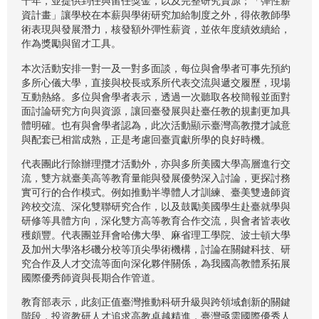
十年，並提供到任與留任獎金，以及完整研究資源；「彈性薪
資計畫」讓學校在本薪與學術研究加給制度之外，得依教師學
術表現與發展潛力，核發額外彈性薪資，並依年度績效續給，
作為獎勵與留才工具。
本次活動安排一對一及一對多面談，每位與會學者可事先預約
多所心儀大學，直接與校長或系所代表交流與遞交履歷，現場
互動熱絡。多位與會學者表示，透過一次聽取各校簡報並面對
面討論研究方向與資源，讓回臺發展與赴臺任教的規劃更加具
體明確。也有與會學者認為，此次活動顯示臺灣高教攬才誠意
與配套已相當成熟，正是考慮回臺貢獻所學的良好時機。
代表團此行除辦理攬才活動外，亦與多所美國大學高層進行交
流，雙方就臺美高等教育量能與發展優勢深入討論，更探討務
實可行的合作模式。例如推動半導體人才訓練、臺美雙邊師資
跨校交流、深化雙聯研究合作，以及鼓勵美國學生赴臺就學與
研修等具體方向，深化雙方高等教育合作交流，與會者皆表收
穫頗豐。代表團並拜會哈佛大學、麻省理工學院、波士頓大學
及加州大學洛杉磯分校等頂尖學術機構，討論在關鍵科技、研
究合作及人才交流等面向深化夥伴關係，為我國高教體系拓展
國際優秀師資與長期合作管道。
教育部表示，此刻正值臺灣推動科研升級與跨領域創新的關鍵
階段，投資教研人才追求高教卓越精進，臺灣亟需國際優秀人