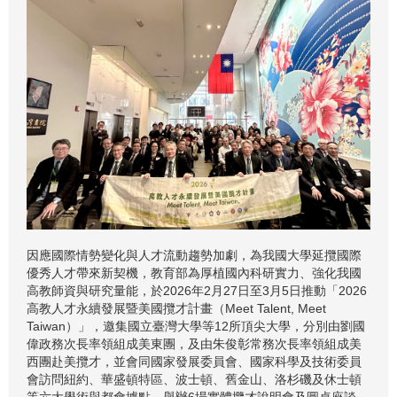
因應國際情勢變化與人才流動趨勢加劇，為我國大學延攬國際
優秀人才帶來新契機，教育部為厚植國內科研實力、強化我國
高教師資與研究量能，於2026年2月27日至3月5日推動「2026
高教人才永續發展暨美國攬才計畫（Meet Talent, Meet
Taiwan）」，邀集國立臺灣大學等12所頂尖大學，分別由劉國
偉政務次長率領組成美東團，及由朱俊彰常務次長率領組成美
西團赴美攬才，並會同國家發展委員會、國家科學及技術委員
會訪問紐約、華盛頓特區、波士頓、舊金山、洛杉磯及休士頓