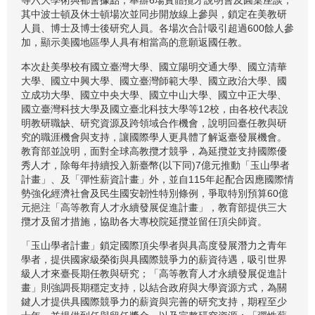
等六大學術與都會據點，舉辦6場實體攬才說明會及圓桌座談，
其中波士頓及休士頓場次並同步開放線上參與，鎖定在美教研
人員、博士及博士後研究人員。各場次合計吸引超過600餘人參
加，顯示美國地區學人具有相當高的意願返國任教。
本次赴美學校有國立臺灣大學、國立陽明交通大學、國立清華
大學、國立中興大學、國立臺灣師範大學、國立政治大學、國
立成功大學、國立中央大學、國立中山大學、國立中正大學、
國立臺灣科技大學及國立臺北科技大學等12校，由各校代表說
明教研職缺、研究資源及跨領域合作機會，說明回臺任教與研
究的職涯機會與支持，讓國際學人更具體了解返臺發展機會。
教育部並說明，面對全球高教攬才競爭，為延攬並支持國際優
秀人才，除每年持續投入新臺幣(以下同)7億元推動「玉山學者
計畫」、及「彈性薪資計畫」外，並自115年起配合因應國際情
勢強化經濟社會及民生國安韌性特別條例，爭取特別預算60億
元挹注「高等教育人才永續發展促進計畫」，教育部提供三大
攬才及留才措施，協助各大專校院延攬並留任頂尖師資。
「玉山學者計畫」鎖定國際頂尖學者與具高度發展潛力之青年
學者，提供國家級榮銜與具國際競爭力的薪資待遇，吸引世界
級人才來臺長期任教與研究；「高等教育人才永續發展促進計
畫」則強調長期穩定支持，以結合政府與大學資源方式，為關
鍵人才提供具國際競爭力的薪資與完善的研究支持，期程至少