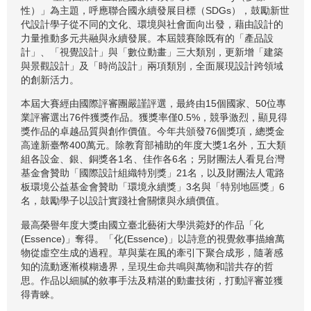
性）」為主題，呼應聯合國永續發展目標（SDGs），鼓勵新世
代設計學子從不同的文化、環境與社會面向出發，藉由設計的
力量推動多元共融與永續發展。本屆競賽除既有的「產品設
計」、「視覺設計」與「數位動畫」三大類別，更新增「建築
與景觀設計」及「時尚設計」兩項類別，全面展現設計跨領域
的創新活力。
本屆大賽經由國際評審團嚴謹評選，最終由15個國家、50位專
業評審選出76件獲獎作品。獲獎率僅0.5%，競爭激烈，顯見得
獎作品的卓越品質與創作價值。今年共頒發76個獎項，總獎金
高達新臺幣400萬元。除教育部補助的年度大獎1名外，五大類
組各設金、銀、銅獎各1名、佳作各6名；另財團法人看見台灣
基金會贊助「國際設計組織特別獎」21名，以及財團法人電路
板環境公益基金會贊助「環境永續獎」3名與「特別地區獎」6
名，鼓勵學子以設計實踐社會關懷與永續價值。
最高榮譽年度大獎由國立臺北藝術大學洪菀妤的作品「化
(Essence)」奪得。「化(Essence)」以詩意的視覺敘事描繪萬
物從虛空生成的過程。草與葉在風的牽引下聚合成形，隨著感
知的流動逐漸模糊邊界，呈現生命共鳴與萬物和諧共存的哲
思。作品以細膩的敘事手法及精湛的動畫技術，打動評審並獲
得青睞。