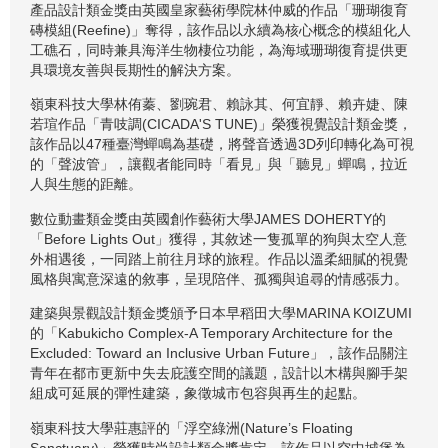
產品設計類金獎由英國皇家藝術學院林仲威的作品「珊瑚復育
磚模組(Reefine)」奪得，該作品以永續為核心概念的模組化人
工礁石，同時兼具海洋生物棲位功能，為海域珊瑚復育提供更
具環境友善與長期性的解決方案。
嶺東科技大學林侑蓁、劉琬君、賴詠其、何宜靜、賴卉婕、陳
若瑄作品「青吱調(CICADA'S TUNE)」榮獲視覺設計類金獎，
該作品以47種臺灣蟬鳴為基礎，將聲音透過3D列印轉化為可視
的「聲波管」，讓觀者能同時「看見」與「聽見」蟬鳴，拉近
人與生態的距離。
數位動畫類金獎由英國創作藝術大學JAMES DOHERTY的
「Before Lights Out」獲得，其敘述一隻孤單的狗與太空人意
外相遇後，一同踏上前往月球的旅程。作品以溫柔細膩的視覺
風格與寓意深遠的敘事，呈現陪伴、孤獨與追尋的情感張力。
建築與景觀設計類金獎頒予日本早稻田大學MARINA KOIZUMI
的「Kabukicho Complex-A Temporary Architecture for the
Excluded: Toward an Inclusive Urban Future」，該作品關注
青年在都市更新中失去庇護空間的議題，設計以木構與腳手架
組成可延展的彈性建築，象徵城市包容與再生的起點。
嶺東科技大學莊惠評的「浮空綠洲(Nature’s Floating
Sanctuary)」榮獲時尚設計類金獎肯定，該作品以空中城堡為