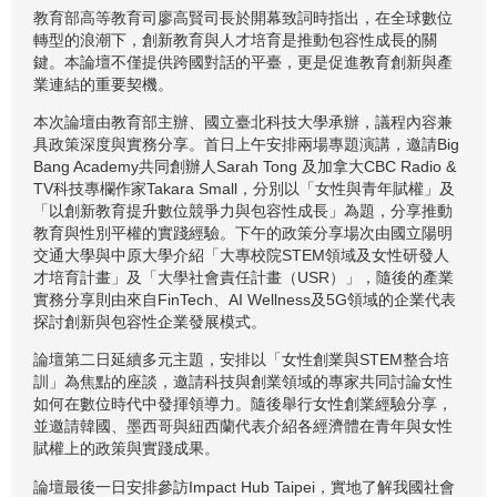
教育部高等教育司廖高賢司長於開幕致詞時指出，在全球數位
轉型的浪潮下，創新教育與人才培育是推動包容性成長的關
鍵。本論壇不僅提供跨國對話的平臺，更是促進教育創新與產
業連結的重要契機。
本次論壇由教育部主辦、國立臺北科技大學承辦，議程內容兼
具政策深度與實務分享。首日上午安排兩場專題演講，邀請Big
Bang Academy共同創辦人Sarah Tong 及加拿大CBC Radio &
TV科技專欄作家Takara Small，分別以「女性與青年賦權」及
「以創新教育提升數位競爭力與包容性成長」為題，分享推動
教育與性別平權的實踐經驗。下午的政策分享場次由國立陽明
交通大學與中原大學介紹「大專校院STEM領域及女性研發人
才培育計畫」及「大學社會責任計畫（USR）」，隨後的產業
實務分享則由來自FinTech、AI Wellness及5G領域的企業代表
探討創新與包容性企業發展模式。
論壇第二日延續多元主題，安排以「女性創業與STEM整合培
訓」為焦點的座談，邀請科技與創業領域的專家共同討論女性
如何在數位時代中發揮領導力。隨後舉行女性創業經驗分享，
並邀請韓國、墨西哥與紐西蘭代表介紹各經濟體在青年與女性
賦權上的政策與實踐成果。
論壇最後一日安排參訪Impact Hub Taipei，實地了解我國社會