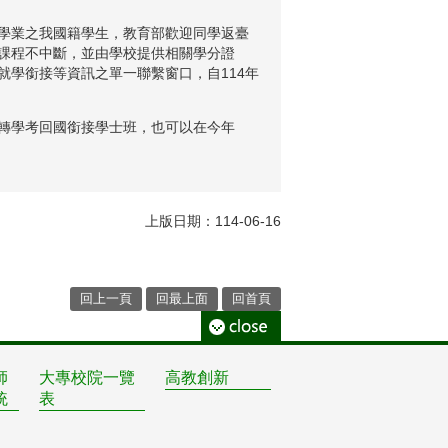
學業之我國籍學生，教育部歡迎同學返臺
課程不中斷，並由學校提供相關學分證
學銜接等資訊之單一聯繫窗口，自114年
轉學考回國銜接學士班，也可以在今年
上版日期：114-06-16
回上一頁
回最上面
回首頁
師
大專校院一覽
高教創新
統
表