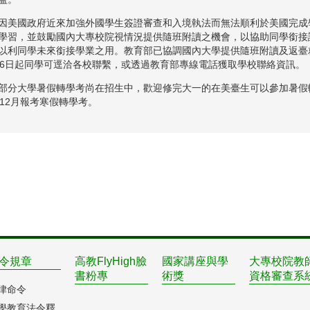
因美國政府近來加強外國學生簽證審查和入境執法而無法順利於美國完成
學習，並鼓勵國內大專校院視情況提供隨班附讀之機會，以協助同學銜接
以利同學未來銜接學業之用。教育部已協調國內大學提供隨班附讀及返臺就
16日起同學可逕洽各校聯繫，或透過教育部專線電話獲取學校聯絡資訊。
部分大學暑假轉學考尚在招生中，歡迎修完大一的在美臺生可以參加暑假
、12月報考寒假轉學考。
令規章
高教FlyHigh臉
國家講座與學
大專校院教
書粉專
術獎
資格審查系
律命令
學教育法令釋