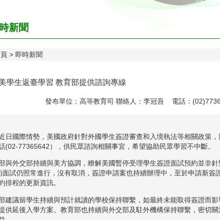
時新聞
首頁
即時新聞
美學生返臺學習 教育部提供諮詢專線
發布單位：高等教育司 聯絡人：李冠吾 電話：(02)7736-
近日國際情勢，美國政府針對外國學生簽證審查和入境執法等相關政策，
話(02-77365642），供民眾諮詢相關事宜，希望協助民眾學習不中斷。
部與外交部持續與美方協調，瞭解美國暫停受理學生簽證面試預約並非針
T的面試仍照常進行，沒有取消，簽證申請案也持續辦理中，至於申請新簽證
約排程的更新資訊。
部建議留學生持續與預計就讀的學校保持聯繫，如最終未能取得簽證而影
提供延後入學方案。教育部也持續與外交部及駐外機構保持聯繫，密切關
益。