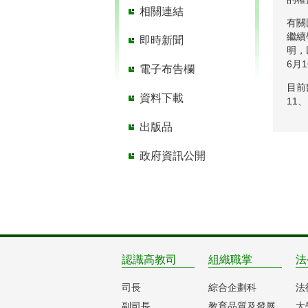
相關連結
有關
繼續
即時新聞
明，
6月
電子布告欄
目前
資料下載
11
出版品
政府資訊公開
認識高教司
組織職掌
法
司長
綜合企劃科
法
副司長
教育品質及發展
大