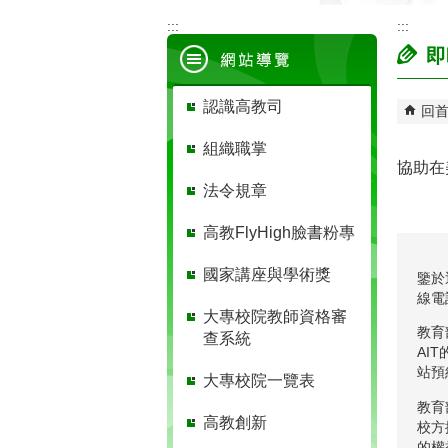
:::
:::
即
認識高教司
回
組織職掌
協助在
法令規章
高教FlyHigh臉書粉專
國家講座與學術獎
鑒於
線電
大專校院教師資格審
教育
查系統
AI
站預
大專校院一覽表
教育
高教創新
校方
的權