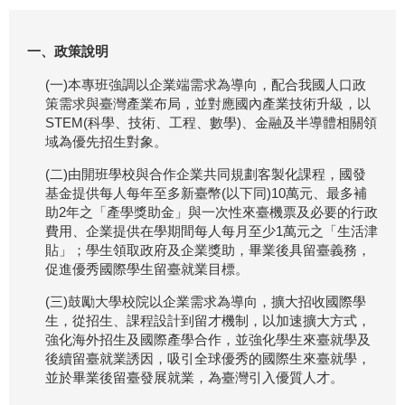
一、政策說明
(一)本專班強調以企業端需求為導向，配合我國人口政
策需求與臺灣產業布局，並對應國內產業技術升級，以
STEM(科學、技術、工程、數學)、金融及半導體相關領
域為優先招生對象。
(二)由開班學校與合作企業共同規劃客製化課程，國發
基金提供每人每年至多新臺幣(以下同)10萬元、最多補
助2年之「產學獎助金」與一次性來臺機票及必要的行政
費用、企業提供在學期間每人每月至少1萬元之「生活津
貼」；學生領取政府及企業獎助，畢業後具留臺義務，
促進優秀國際學生留臺就業目標。
(三)鼓勵大學校院以企業需求為導向，擴大招收國際學
生，從招生、課程設計到留才機制，以加速擴大方式，
強化海外招生及國際產學合作，並強化學生來臺就學及
後續留臺就業誘因，吸引全球優秀的國際生來臺就學，
並於畢業後留臺發展就業，為臺灣引入優質人才。