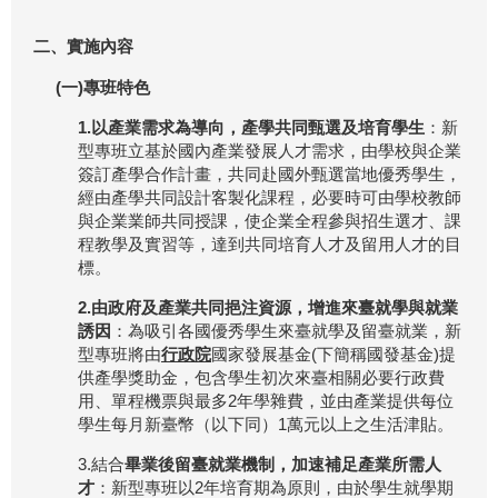
二、實施內容
(一)專班特色
1.以產業需求為導向，產學共同甄選及培育學生
：新
型專班立基於國內產業發展人才需求，由學校與企業
簽訂產學合作計畫，共同赴國外甄選當地優秀學生，
經由產學共同設計客製化課程，必要時可由學校教師
與企業業師共同授課，使企業全程參與招生選才、課
程教學及實習等，達到共同培育人才及留用人才的目
標。
2.由政府及產業共同挹注資源，增進來臺就學與就業
誘因
：為吸引各國優秀學生來臺就學及留臺就業，新
型專班將由
行政院
國家發展基金(下簡稱國發基金)提
供產學獎助金，包含學生初次來臺相關必要行政費
用、單程機票與最多2年學雜費，並由產業提供每位
學生每月新臺幣（以下同）1萬元以上之生活津貼。
3.結合
畢業後留臺就業機制，加速補足產業所需人
才
：新型專班以2年培育期為原則，由於學生就學期